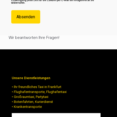
Einwilligung jederzeit für die Zukunft per E-Mail an info@timecar.de
widerrufen.
Wir beantworten Ihre Fragen!
Unsere Dienstleistungen
• Ihr freundliches Taxi in Frankfurt
• Flughafentransporte, Flughafentaxi
• Großraumtaxi, Partytaxi
• Botenfahrten, Kurierdienst
• Krankentransporte