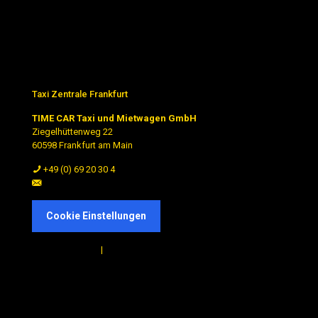
Taxi Zentrale Frankfurt
TIME CAR Taxi und Mietwagen GmbH
Ziegelhüttenweg 22
60598 Frankfurt am Main
+49 (0) 69 20 30 4
dispo@timecar.de
Cookie Einstellungen
Taxi 68 Frankfurt
|
Taxi Tanus